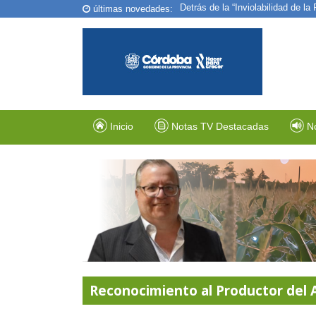
últimas novedades:
Tecnología e innovación: así cre
Inicio
Notas TV Destacadas
N
Reconocimiento al Productor del 