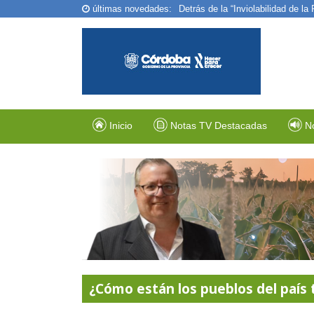
Detrás de la “Inviolabilidad de l
últimas novedades:
Tecnología e innovación: así cre
Inicio
Notas TV Destacadas
N
¿Cómo están los pueblos del país tr